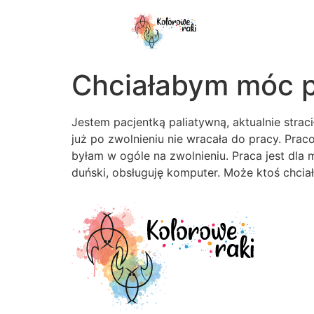
do
treści
Chciałabym móc 
Jestem pacjentką paliatywną, aktualnie str
już po zwolnieniu nie wracała do pracy. Pra
byłam w ogóle na zwolnieniu. Praca jest dla
duński, obsługuję komputer. Może ktoś chciał