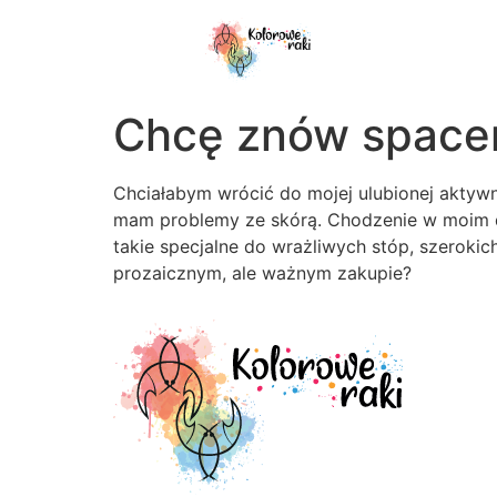
do
treści
Chcę znów spac
Chciałabym wrócić do mojej ulubionej aktywn
mam problemy ze skórą. Chodzenie w moim do
takie specjalne do wrażliwych stóp, szeroki
prozaicznym, ale ważnym zakupie?